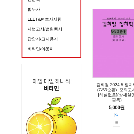
법무사
LEET&변호사시험
사법고시/법원행시
답안지/고시용자
비타민/야옹이
김희철 2024.5 정
(GS3순환)_모의고
[해설없음](상세설
필독)
5,000원