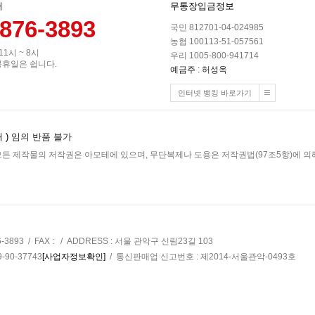
터
무통장입금정보
-876-3893
국민 812701-04-024985
농협 100113-51-057561
 11시 ~ 8시
우리 1005-800-941714
공휴일은 쉽니다.
예금주 : 허성옥
인터넷 뱅킹 바로가기
 )
임의 반품 불가
든 제작물의 저작권은 아모테에 있으며, 무단복제나 도용은 저작권법(97조5항)에 의해
6-3893 / FAX : / ADDRESS : 서울 관악구 신림23길 103
90-37743
[사업자정보확인]
/ 통신판매업 신고번호 : 제2014-서울관악-0493호