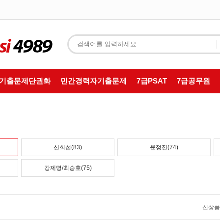
T기출문제단권화
민간경력자기출문제
7급PSAT
7급공무원
신희섭(83)
윤정진(74)
강제명/최승호(75)
신상품