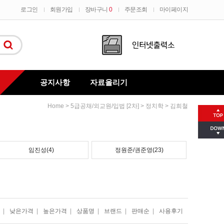
로그인
회원가입
장바구니
0
주문조회
마이페이지
공지사항
자료올리기
>
>
>
Home
5급공채/외교원/입법 [2차]
정치학
김희철
질문과대답
임진성(4)
정원준/권준영(23)
|
낮은가격
|
높은가격
|
상품명
|
브랜드
|
판매순
|
사용후기