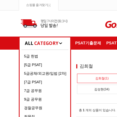
쇼핑몰 즐겨찾기
ALL
CATEGORY
PSAT기출문제
PSA
5급 헌법
[5급 PSAT]
김희철
5급공채/외교원/입법 [2차]
김희철(1)
[7급 PSAT]
김성현(34)
7급 공무원
9급 공무원
경찰공무원
총
1
개의 상품이 있습니다.
전문직