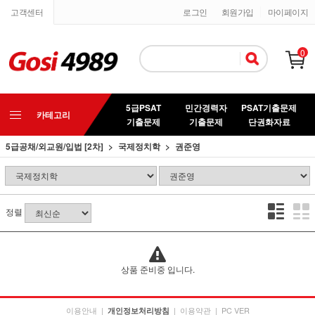
고객센터
로그인
회원가입
마이페이지
0
5급PSAT
민간경력자
PSAT기출문제
카테고리
기출문제
기출문제
단권화자료
5급공채/외교원/입법 [2차]
국제정치학
권준영
정렬
상품 준비중 입니다.
이용안내
|
|
이용약관
|
PC VER
개인정보처리방침