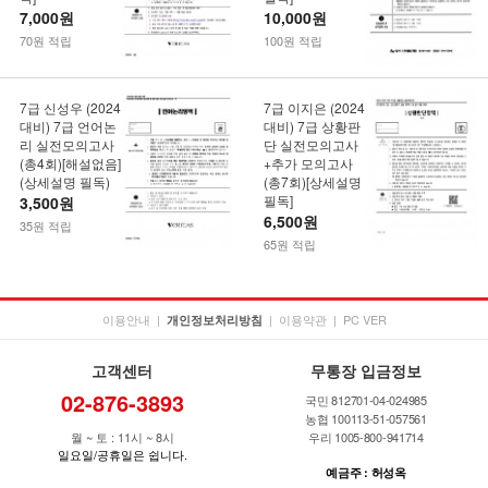
7,000원
10,000원
70원 적립
100원 적립
7급 신성우 (2024
7급 이지은 (2024
대비) 7급 언어논
대비) 7급 상황판
리 실전모의고사
단 실전모의고사
(총4회)[해설없음]
+추가 모의고사
(상세설명 필독)
(총7회)[상세설명
필독]
3,500원
6,500원
35원 적립
65원 적립
이용안내
|
|
이용약관
|
PC VER
개인정보처리방침
고객센터
무통장 입금정보
02-876-3893
국민 812701-04-024985
농협 100113-51-057561
월 ~ 토 : 11시 ~ 8시
우리 1005-800-941714
일요일/공휴일은 쉽니다.
예금주 : 허성옥