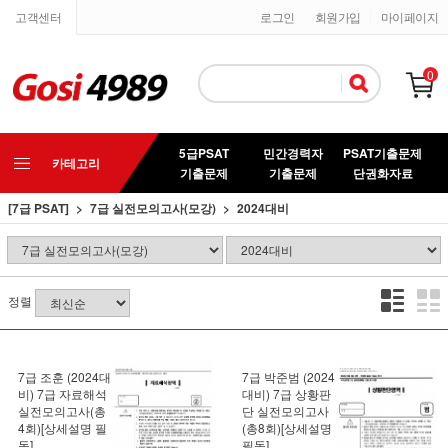
고객센터
로그인
회원가입
마이페이지
0
5급PSAT
민간경력자
PSAT기출문제
카테고리
기출문제
기출문제
단권화자료
[7급 PSAT]
7급 실전모의고사(모강)
2024대비
정렬
7급 조훈 (2024대
7급 박준범 (2024
비) 7급 자료해석
대비) 7급 상황판
실전모의고사(총
단 실전모의고사
4회)[상세설명 필
(총8회)[상세설명
독]
필독]