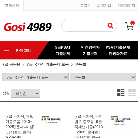
고객센터
로그인
회원가입
마이페이지
0
5급PSAT
민간경력자
PSAT기출문제
카테고리
기출문제
기출문제
단권화자료
7급 공무원
7급 국가직 기출문제 모음
과목별
정렬
[7급 국가직] 형법
[7급 국가직] 국제
기출모음(2013~
법 기출모음+9급
2025)[문제+해설]
국제법개론(2013
(상세설명 필독)
~2026)[문제편]
(상세설명 필독)
8,000원