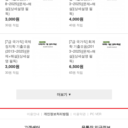
8~2025)[문제+해
3~2025)[문제+해
설](상세설명 필
설](상세설명 필
독)
독)
3,000원
4,000원
30원 적립
40원 적립
[7급 국가직] 국제
[7급 국가직] 회계
정치학 기출모음
학 기출모음(201
(2013~2025)[문
3~2025)[문제+해
제+해설](상세설
설](상세설명 필
명 필독)
독)
3,000원
6,500원
30원 적립
65원 적립
더보기 ▼
이용안내
|
|
이용약관
|
PC VER
개인정보처리방침
고객센터
무통장 입금정보