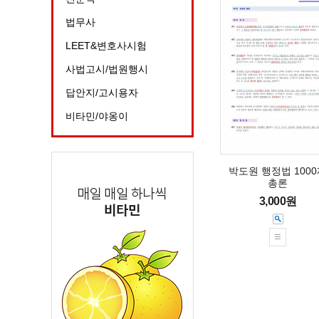
법무사
LEET&변호사시험
사법고시/법원행시
답안지/고시용자
비타민/야옹이
박도원 행정법 100
총론
3,000원