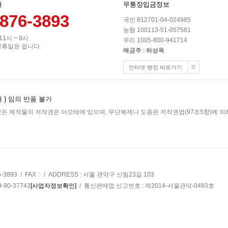
터
무통장입금정보
-876-3893
국민 812701-04-024985
농협 100113-51-057561
 11시 ~ 8시
우리 1005-800-941714
공휴일은 쉽니다.
예금주 : 허성옥
인터넷 뱅킹 바로가기
 )
임의 반품 불가
든 제작물의 저작권은 아모테에 있으며, 무단복제나 도용은 저작권법(97조5항)에 의해
6-3893 / FAX : / ADDRESS : 서울 관악구 신림23길 103
90-37743
[사업자정보확인]
/ 통신판매업 신고번호 : 제2014-서울관악-0493호