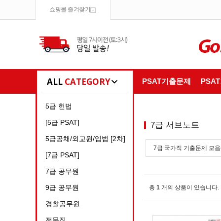
쇼핑몰 즐겨찾기
ALL
CATEGORY
PSAT기출문제
PSA
5급 헌법
[5급 PSAT]
7급 서브노트
5급공채/외교원/입법 [2차]
7급 국가직 기출문제 모음(
[7급 PSAT]
7급 공무원
9급 공무원
총
1
개의 상품이 있습니다.
경찰공무원
전문직