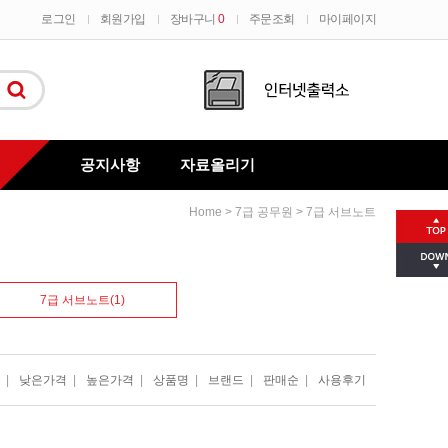
로그인
회원가입
장바구니
0
주문조회
마이페이지
공지사항
자료올리기
>
>
Home
7급 공무원
7급 서브노트
질문과대답
7급 서브노트(1)
|
낮은가격
|
높은가격
|
상품명
|
브랜드
|
판매순
|
사용후기