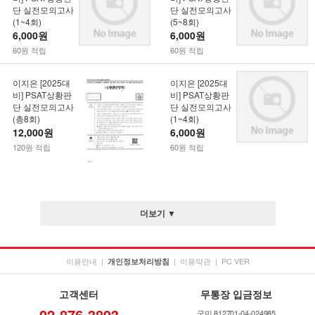
단 실전모의고사
단 실전모의고사
(1~4회)
(5~8회)
6,000원
6,000원
60원 적립
60원 적립
이지은 [2025대
이지은 [2025대
비] PSAT상황판
비] PSAT상황판
단 실전모의고사
단 실전모의고사
(총8회)
(1~4회)
12,000원
6,000원
120원 적립
60원 적립
더보기 ▼
이용안내
|
|
이용약관
|
PC VER
개인정보처리방침
고객센터
무통장 입금정보
02-876-3893
국민 812701-04-024985