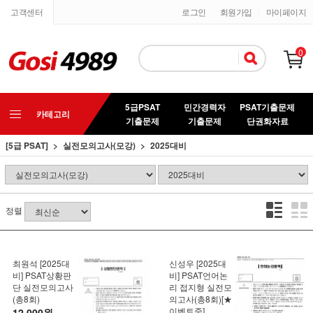
고객센터
로그인
회원가입
마이페이지
0
5급PSAT
민간경력자
PSAT기출문제
카테고리
기출문제
기출문제
단권화자료
[5급 PSAT]
실전모의고사(모강)
2025대비
정렬
최원석 [2025대
신성우 [2025대
비] PSAT상황판
비] PSAT언어논
단 실전모의고사
리 접지형 실전모
(총8회)
의고사(총8회)[★
이벤트중]
12,000원