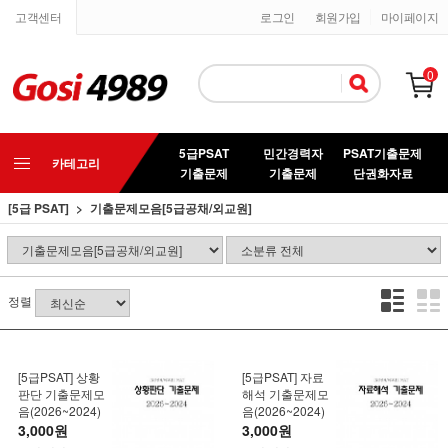
고객센터
로그인
회원가입
마이페이지
0
5급PSAT
민간경력자
PSAT기출문제
카테고리
기출문제
기출문제
단권화자료
[5급 PSAT]
기출문제모음[5급공채/외교원]
정렬
[5급PSAT] 상황
[5급PSAT] 자료
판단 기출문제모
해석 기출문제모
음(2026~2024)
음(2026~2024)
3,000원
3,000원