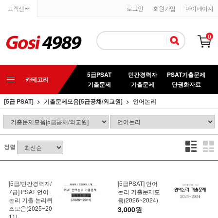
고객센터
로그인
회원가입
마이페이지
0
5급PSAT
민간경력자
PSAT기출문제
카테고리
기출문제
기출문제
단권화자료
[5급 PSAT]
기출문제모음[5급공채/외교원]
언어논리
정렬
[5급/민간경력자/
[5급PSAT] 언어
7급] PSAT 언어
논리 기출문제모
논리 기출 논리퀴
음(2026~2024)
즈모음(2025~20
3,000원
11)