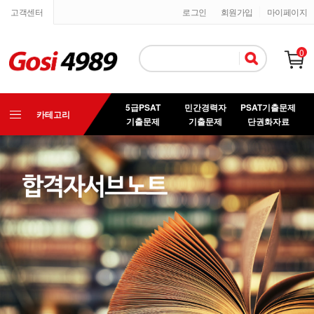
고객센터
로그인
회원가입
마이페이지
0
5급PSAT
민간경력자
PSAT기출문제
카테고리
기출문제
기출문제
단권화자료