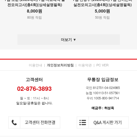
전모의고사[총4회](상세설명필독)
실전모의고사[총4회](상세설명필독)
8,000원
5,000원
80원 적립
50원 적립
더보기 ▼
이용안내
|
|
이용약관
|
PC VER
개인정보처리방침
고객센터
무통장 입금정보
02-876-3893
국민 812701-04-024985
농협 100113-51-057561
월 ~ 토 : 11시 ~ 8시
우리 1005-800-941714
일요일/공휴일은 쉽니다.
예금주 : 허성옥