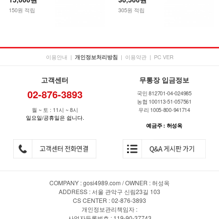
150원 적립
305원 적립
이용안내
|
|
이용약관
|
PC VER
개인정보처리방침
고객센터
무통장 입금정보
02-876-3893
국민 812701-04-024985
농협 100113-51-057561
월 ~ 토 : 11시 ~ 8시
우리 1005-800-941714
일요일/공휴일은 쉽니다.
예금주 : 허성옥
COMPANY : gosi4989.com / OWNER : 허성옥
ADDRESS : 서울 관악구 신림23길 103
CS CENTER : 02-876-3893
개인정보관리책임자 :
사업자등록번호 : 119-90-37743