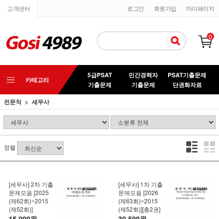
고객센터
로그인
회원가입
마이페이지
0
5급PSAT
민간경력자
PSAT기출문제
카테고리
기출문제
기출문제
단권화자료
전문직
세무사
정렬
[세무사] 2차 기출
[세무사] 1차 기출
문제모음 [2025
문제모음 [2026
(제62회)~2015
(제63회)~2015
(제52회)]
(제52회)][총2권]
15,000원
30,500원