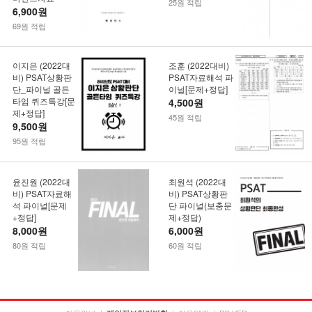
25원 적립
6,900원
69원 적립
이지은 (2022대
조훈 (2022대비)
비) PSAT상황판
PSAT자료해석 파
단_파이널 골든
이널[문제+정답]
타임 퀴즈특강[문
4,500원
제+정답]
45원 적립
9,500원
95원 적립
윤진원 (2022대
최원석 (2022대
비) PSAT자료해
비) PSAT상황판
석 파이널[문제
단 파이널(보충문
+정답]
제+정답)
8,000원
6,000원
80원 적립
60원 적립