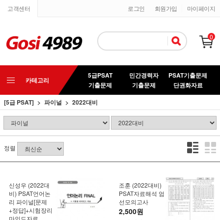
고객센터
로그인
회원가입
마이페이지
0
5급PSAT
민간경력자
PSAT기출문제
카테고리
기출문제
기출문제
단권화자료
[5급 PSAT]
파이널
2022대비
정렬
신성우 (2022대
조훈 (2022대비)
비) PSAT언어논
PSAT자료해석 엄
리 파이널[문제
선모의고사
+정답]+시험장리
2,500원
마인드자료