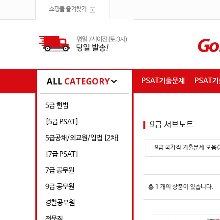
쇼핑몰 즐겨찾기
ALL
CATEGORY
PSAT기출문제
PSAT
5급 헌법
[5급 PSAT]
9급 서브노트
5급공채/외교원/입법 [2차]
9급 국가직 기출문제 모음(
[7급 PSAT]
7급 공무원
9급 공무원
총
1
개의 상품이 있습니다.
경찰공무원
전문직