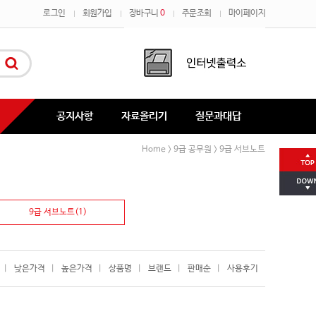
로그인
회원가입
장바구니
0
주문조회
마이페이지
공지사항
자료올리기
질문과대답
Home
9급 공무원
9급 서브노트
>
>
9급 서브노트(1)
|
낮은가격
|
높은가격
|
상품명
|
브랜드
|
판매순
|
사용후기