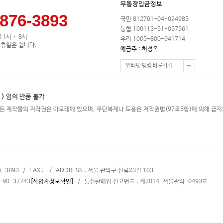
무통장입금정보
-876-3893
국민 812701-04-024985
농협 100113-51-057561
 11시 ~ 8시
우리 1005-800-941714
휴일은 쉽니다.
예금주 : 허성옥
인터넷 뱅킹 바로가기
 )
임의 반품 불가
든 제작물의 저작권은 아모테에 있으며, 무단복제나 도용은 저작권법(97조5항)에 의해 금지
6-3893 / FAX : / ADDRESS : 서울 관악구 신림23길 103
90-37743
[사업자정보확인]
/ 통신판매업 신고번호 : 제2014-서울관악-0493호