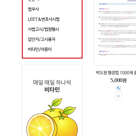
법무사
LEET&변호사시험
사법고시/법원행시
답안지/고시용자
비타민/야옹이
박도원 행정법 1000제 
5,000원