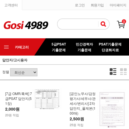
고객센터
로그인
회원가입
마이페이지
0
5급PSAT
민간경력자
PSAT기출문제
카테고리
기출문제
기출문제
단권화자료
답안지/고시용자
정렬
[7급 OMR/흑백] 7
[공인노무사/감정
급PSAT 답안지(5
평가사/세무사/관
1장)
세사/변리사] 2차
답안지_풀제본(1
2,000원
00매)
20원 적립
2,500원
25원 적립