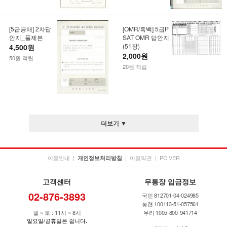
[5급공채] 2차답
[OMR/흑백] 5급P
안지_풀제본
SAT OMR 답안지
(51장)
4,500원
2,000원
50원 적립
20원 적립
더보기 ▼
이용안내
|
|
이용약관
|
PC VER
개인정보처리방침
고객센터
무통장 입금정보
02-876-3893
국민 812701-04-024985
농협 100113-51-057561
월 ~ 토 : 11시 ~ 8시
우리 1005-800-941714
일요일/공휴일은 쉽니다.