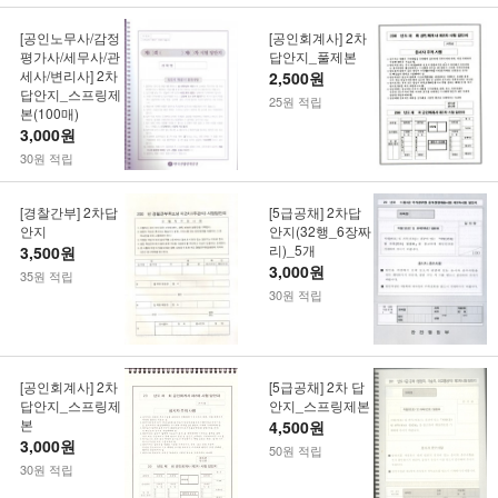
[공인노무사/감정
[공인회계사] 2차
평가사/세무사/관
답안지_풀제본
세사/변리사] 2차
2,500원
답안지_스프링제
25원 적립
본(100매)
3,000원
30원 적립
[경찰간부] 2차답
[5급공채] 2차답
안지
안지(32행_6장짜
리)_5개
3,500원
3,000원
35원 적립
30원 적립
[공인회계사] 2차
[5급공채] 2차 답
답안지_스프링제
안지_스프링제본
본
4,500원
3,000원
50원 적립
30원 적립